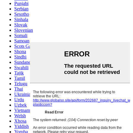
Punjabi
Serbian
Sesotho
Sinhala
Slovak
Slovenian
Somali
Samoan
Scots Gaelic
Shona
Sindhi
Sundanese
Swahili
Tajik
Tamil
Telugu
Thai
Ukrainian
Urdu
Uzbek
Vietnamese
Welsh
Xhosa
Yiddish
Yoruba