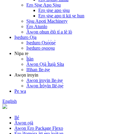
Ẹrọ Ṣiṣe Apo Ṣiṣu
Ẹrọ ṣiṣe apo ṣiṣu
Ẹrọ ṣiṣe apo ti kii ṣe hun
Ṣiṣu Apoti Machinery
Ẹ̀rọ Atunlo
Àwọn ohun èlò tí a lè lò
Iṣeduro Ọja
Iṣeduro Ọsọ̀ọ̀sẹ̀
Iṣeduro oṣooṣu
Nipa re
Ìtàn
Àwọn Ọjà Ìtajà Síta
Ifihan Ile-iṣẹ
Awọn iroyin
Awọn iroyin Ile-iṣẹ
Àwọn Ìròyìn Ilé-iṣẹ́
Pe wa
English
Ilé
Àwọn ọjà
Awọn Ẹrọ Package Flexo
Ẹ̀rọ ìfọmọ́ra àti ẹ̀rọ ìṣọ̀kan