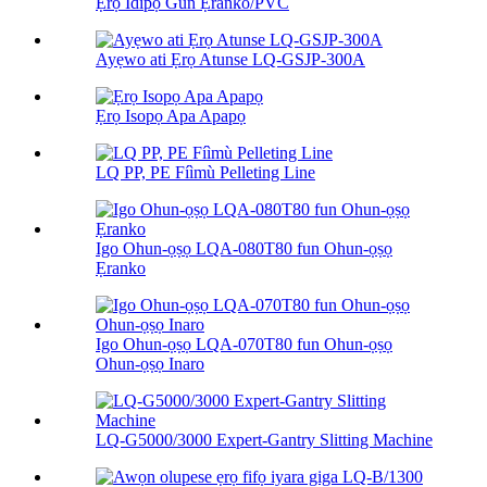
Ẹrọ Ìdìpọ̀ Gùn Ẹranko/PVC
Ayẹwo ati Ẹrọ Atunse LQ-GSJP-300A
Ẹrọ Isopọ Apa Apapọ
LQ PP, PE Fíìmù Pelleting Line
Igo Ohun-ọṣọ LQA-080T80 fun Ohun-ọṣọ
Ẹranko
Igo Ohun-ọṣọ LQA-070T80 fun Ohun-ọṣọ
Ohun-ọṣọ Inaro
LQ-G5000/3000 Expert-Gantry Slitting Machine