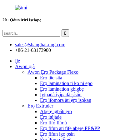
20+ Ọdun iriri iṣelọpọ
sales@shanghai-upg.com
+86-21-63173900
Ilé
Àwọn ọjà
Awọn Ẹrọ Package Flexo
Ẹrọ titẹ sita
Ẹrọ lamination ti ko ni epo
Ẹrọ lamination gbigbẹ
Ìyípadà ìyípadà sísún
Ẹ̀rọ ìfọmọ́ra àti ẹ̀rọ ìṣọ̀kan
Ẹrọ Extruder
Abẹrẹ igbáti ẹrọ
Ẹ̀rọ ìtújáde
Ẹ̀rọ fífọ́ fíìmù
Ẹrọ fifun ati fifẹ abẹrẹ PE&PP
Ẹrọ fifun igo ọsin
Ẹ̀rọ ìfọ́mọ́ fíìmù