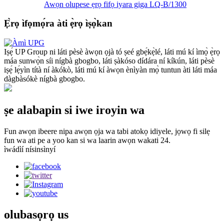
Awọn olupese ẹrọ fifọ iyara giga LQ-B/1300
Ẹ̀rọ ìfọmọ́ra àti ẹ̀rọ ìṣọ̀kan
Iṣẹ́ UP Group ni láti pèsè àwọn ọjà tó ṣeé gbẹ́kẹ̀lé, láti mú kí ìmọ̀ ẹ̀rọ
máa sunwọ̀n síi nígbà gbogbo, láti ṣàkóso dídára ní kíkún, láti pèsè
iṣẹ́ lẹ́yìn títà ní àkókò, láti mú kí àwọn ènìyàn mọ̀ tuntun àti láti máa
dàgbàsókè nígbà gbogbo.
ṣe alabapin si iwe iroyin wa
Fun awọn ibeere nipa awọn ọja wa tabi atokọ idiyele, jọwọ fi silẹ
fun wa ati pe a yoo kan si wa laarin awọn wakati 24.
ìwádìí nísinsìnyí
olubasọrọ
us