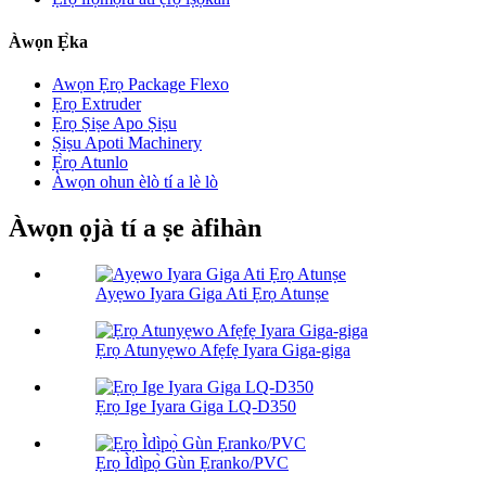
Àwọn Ẹ̀ka
Awọn Ẹrọ Package Flexo
Ẹrọ Extruder
Ẹrọ Ṣiṣe Apo Ṣiṣu
Ṣiṣu Apoti Machinery
Ẹ̀rọ Atunlo
Àwọn ohun èlò tí a lè lò
Àwọn ọjà tí a ṣe àfihàn
Ayẹwo Iyara Giga Ati Ẹrọ Atunṣe
Ẹrọ Atunyẹwo Afẹfẹ Iyara Giga-giga
Ẹrọ Ige Iyara Giga LQ-D350
Ẹrọ Ìdìpọ̀ Gùn Ẹranko/PVC