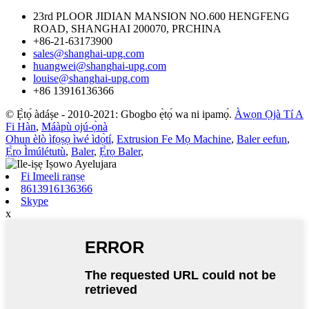
23rd PLOOR JIDIAN MANSION NO.600 HENGFENG
ROAD, SHANGHAI 200070, PRCHINA
+86-21-63173900
sales@shanghai-upg.com
huangwei@shanghai-upg.com
louise@shanghai-upg.com
+86 13916136366
© Ẹ̀tọ́ àdáṣe - 2010-2021: Gbogbo ẹ̀tọ́ wa ni ipamọ́.
Àwọn Ọjà Tí A
Fi Hàn
,
Máàpù ojú-ọ̀nà
Ohun èlò ìfọṣọ ìwé ìdọ̀tí
,
Extrusion Fe Mọ Machine
,
Baler eefun
,
Ẹ̀rọ Ìmúlétutù
,
Baler
,
Ẹ̀rọ Baler
,
Fi Imeeli ranṣẹ
8613916136366
Skype
x