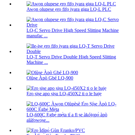
Awọn olupese ẹrọ fifọ iyara giga LQ-L PLC
LQ-C Servo Drive High Speed ​​Slitting Machine
manufac ...
LQ-T Servo Drive Double High Speed ​​Slitting
Machine ...
Olùṣe Àpò Gbé LQ-900
Ẹrọ ṣiṣe apo ṣiṣu LQ-450X2 ti o le bajẹ
LQ-600C Ẹgbẹ́ mẹ́ta tí a fi ṣe àkójọpọ̀ àpò
aláfọwọ́ṣe...