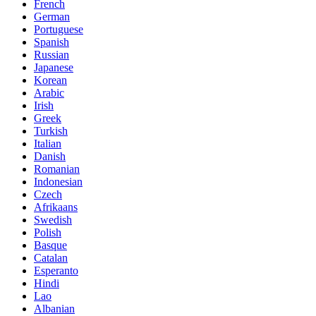
French
German
Portuguese
Spanish
Russian
Japanese
Korean
Arabic
Irish
Greek
Turkish
Italian
Danish
Romanian
Indonesian
Czech
Afrikaans
Swedish
Polish
Basque
Catalan
Esperanto
Hindi
Lao
Albanian