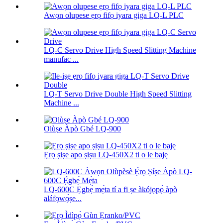
Awọn olupese ẹrọ fifọ iyara giga LQ-L PLC
LQ-C Servo Drive High Speed ​​Slitting Machine
manufac ...
LQ-T Servo Drive Double High Speed ​​Slitting
Machine ...
Olùṣe Àpò Gbé LQ-900
Ẹrọ ṣiṣe apo ṣiṣu LQ-450X2 ti o le bajẹ
LQ-600C Ẹgbẹ́ mẹ́ta tí a fi ṣe àkójọpọ̀ àpò
aláfọwọ́ṣe...