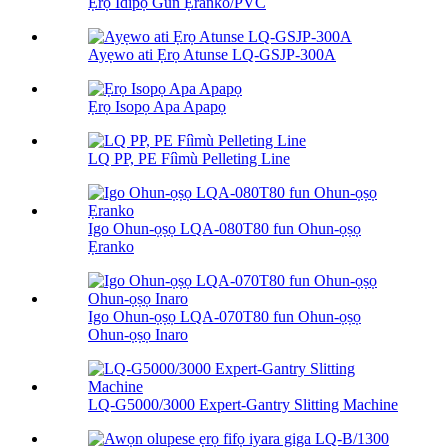
Ẹrọ Ìdìpọ̀ Gùn Ẹranko/PVC
Ayẹwo ati Ẹrọ Atunse LQ-GSJP-300A
Ẹrọ Isopọ Apa Apapọ
LQ PP, PE Fíìmù Pelleting Line
Igo Ohun-ọṣọ LQA-080T80 fun Ohun-ọṣọ
Ẹranko
Igo Ohun-ọṣọ LQA-070T80 fun Ohun-ọṣọ
Ohun-ọṣọ Inaro
LQ-G5000/3000 Expert-Gantry Slitting Machine