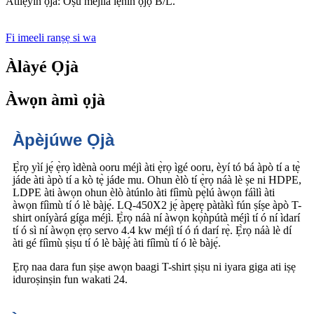
Atilẹyin ọja: Oṣu mejila lẹhin ọjọ B/L.
Fi imeeli ranṣẹ si wa
Àlàyé Ọjà
Àwọn àmì ọjà
Àpèjúwe Ọjà
Ẹ̀rọ yìí jẹ́ ẹ̀rọ ìdènà ooru méjì àti ẹ̀rọ ìgé ooru, èyí tó bá àpò tí a tẹ̀
jáde àti àpò tí a kò tẹ̀ jáde mu. Ohun èlò tí ẹ̀rọ náà lè ṣe ni HDPE,
LDPE àti àwọn ohun èlò àtúnlo àti fíìmù pẹ̀lú àwọn fáìlì àti
àwọn fíìmù tí ó lè bàjẹ́. LQ-450X2 jẹ́ àpẹrẹ pàtàkì fún ṣíṣe àpò T-
shirt oníyàrá gíga méjì. Ẹ̀rọ náà ní àwọn kọ̀ǹpútà méjì tí ó ní ìdarí
tí ó sì ní àwọn ẹ̀rọ servo 4.4 kw méjì tí ó ń darí rẹ̀. Ẹ̀rọ náà lè dí
àti gé fíìmù ṣiṣu tí ó lè bàjẹ́ àti fíìmù tí ó lè bàjẹ́.
Ẹrọ naa dara fun ṣiṣe awọn baagi T-shirt ṣiṣu ni iyara giga ati iṣẹ
iduroṣinṣin fun wakati 24.