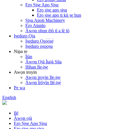
Ẹrọ Ṣiṣe Apo Ṣiṣu
Ẹrọ ṣiṣe apo ṣiṣu
Ẹrọ ṣiṣe apo ti kii ṣe hun
Ṣiṣu Apoti Machinery
Ẹ̀rọ Atunlo
Àwọn ohun èlò tí a lè lò
Iṣeduro Ọja
Iṣeduro Ọsọ̀ọ̀sẹ̀
Iṣeduro oṣooṣu
Nipa re
Ìtàn
Àwọn Ọjà Ìtajà Síta
Ifihan Ile-iṣẹ
Awọn iroyin
Awọn iroyin Ile-iṣẹ
Àwọn Ìròyìn Ilé-iṣẹ́
Pe wa
English
Ilé
Àwọn ọjà
Ẹrọ Ṣiṣe Apo Ṣiṣu
Ẹrọ ṣiṣe apo ṣiṣu