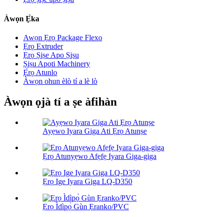
Àwọn Ẹ̀ka
Awọn Ẹrọ Package Flexo
Ẹrọ Extruder
Ẹrọ Ṣiṣe Apo Ṣiṣu
Ṣiṣu Apoti Machinery
Ẹ̀rọ Atunlo
Àwọn ohun èlò tí a lè lò
Àwọn ọjà tí a ṣe àfihàn
Ayẹwo Iyara Giga Ati Ẹrọ Atunṣe
Ẹrọ Atunyẹwo Afẹfẹ Iyara Giga-giga
Ẹrọ Ige Iyara Giga LQ-D350
Ẹrọ Ìdìpọ̀ Gùn Ẹranko/PVC