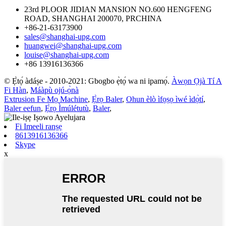
23rd PLOOR JIDIAN MANSION NO.600 HENGFENG
ROAD, SHANGHAI 200070, PRCHINA
+86-21-63173900
sales@shanghai-upg.com
huangwei@shanghai-upg.com
louise@shanghai-upg.com
+86 13916136366
© Ẹ̀tọ́ àdáṣe - 2010-2021: Gbogbo ẹ̀tọ́ wa ni ipamọ́.
Àwọn Ọjà Tí A
Fi Hàn
,
Máàpù ojú-ọ̀nà
Extrusion Fe Mọ Machine
,
Ẹ̀rọ Baler
,
Ohun èlò ìfọṣọ ìwé ìdọ̀tí
,
Baler eefun
,
Ẹ̀rọ Ìmúlétutù
,
Baler
,
Fi Imeeli ranṣẹ
8613916136366
Skype
x