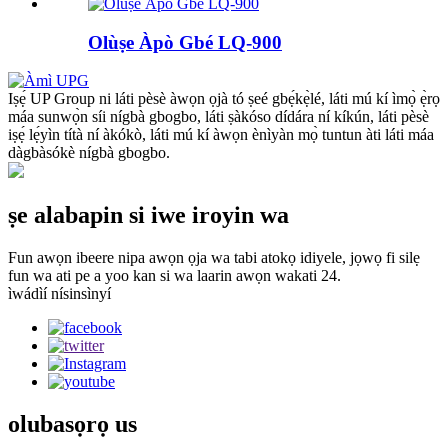
Olùṣe Àpò Gbé LQ-900
Iṣẹ́ UP Group ni láti pèsè àwọn ọjà tó ṣeé gbẹ́kẹ̀lé, láti mú kí ìmọ̀ ẹ̀rọ
máa sunwọ̀n síi nígbà gbogbo, láti ṣàkóso dídára ní kíkún, láti pèsè
iṣẹ́ lẹ́yìn títà ní àkókò, láti mú kí àwọn ènìyàn mọ̀ tuntun àti láti máa
dàgbàsókè nígbà gbogbo.
ṣe alabapin si iwe iroyin wa
Fun awọn ibeere nipa awọn ọja wa tabi atokọ idiyele, jọwọ fi silẹ
fun wa ati pe a yoo kan si wa laarin awọn wakati 24.
ìwádìí nísinsìnyí
olubasọrọ
us