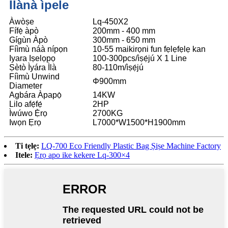
Ìlànà ìpele
Àwòṣe
Lq-450X2
Fífẹ̀ àpò
200mm - 400 mm
Gígùn Àpò
300mm - 650 mm
Fíìmù náà nípọn
10-55 maikirọni fun fẹlẹfẹlẹ kan
Iyara Iṣelọpọ
100-300pcs/ìṣẹ́jú X 1 Line
Ṣètò Ìyára Ìlà
80-110m/ìṣẹ́jú
Fíìmù Unwind
Φ900mm
Diameter
Agbára Àpapọ̀
14KW
Lilo afẹ́fẹ́
2HP
Ìwúwo Ẹ̀rọ
2700KG
Iwọn Ẹrọ
L7000*W1500*H1900mm
Ti tẹlẹ:
LQ-700 Eco Friendly Plastic Bag Ṣiṣe Machine Factory
Itele:
Ẹrọ apo ike kekere Lq-300×4