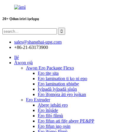
20+ Ọdun iriri iṣelọpọ
sales@shanghai-upg.com
+86-21-63173900
Ilé
Àwọn ọjà
Awọn Ẹrọ Package Flexo
Ẹrọ titẹ sita
Ẹrọ lamination ti ko ni epo
Ẹrọ lamination gbigbẹ
Ìyípadà ìyípadà sísún
Ẹ̀rọ ìfọmọ́ra àti ẹ̀rọ ìṣọ̀kan
Ẹrọ Extruder
Abẹrẹ igbáti ẹrọ
Ẹ̀rọ ìtújáde
Ẹ̀rọ fífọ́ fíìmù
Ẹrọ fifun ati fifẹ abẹrẹ PE&PP
Ẹrọ fifun igo ọsin
Ẹ̀rọ ìfọ́mọ́ fíìmù