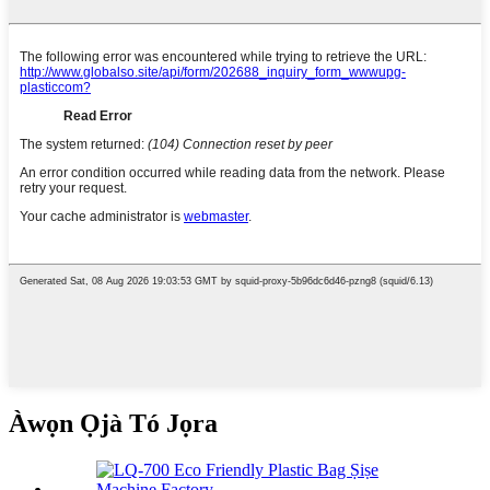
Àwọn Ọjà Tó Jọra