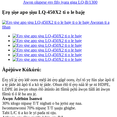
Awọn olupese ẹrọ fifọ iyara giga LQ-B/1300
Ẹrọ ṣiṣe apo ṣiṣu LQ-450X2 ti o le bajẹ
Àpèjúwe Kúkúrú:
Ẹ̀rọ yìí jẹ́ ẹ̀rọ ìdè ooru méjì àti ẹ̀rọ gígé ooru, èyí tó yẹ fún ṣíṣe àpò tí
a tẹ̀ jáde àti àpò tí a kò tẹ̀ jáde. Ohun èlò tí ẹ̀rọ náà lè ṣe ni HDPE,
LDPE àti àwọn ohun èlò àtúnlo àti fíìmù pẹ̀lú àwọn fáìlì àti àwọn
fíìmù tí ó lè ba ara jẹ́.
Àwọn Àdéhùn Ìsanwó
30% idogo nipasẹ T/T nigbati o ba jẹrisi aṣẹ naa.
Iwontunwonsi 70% nipasẹ T/T ṣaaju gbigbe.
Tabi L/C ti a ko le yi pada ni oju.