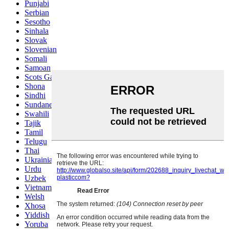
Punjabi
Serbian
Sesotho
Sinhala
Slovak
Slovenian
Somali
Samoan
Scots Gaelic
Shona
Sindhi
Sundanese
Swahili
Tajik
Tamil
Telugu
Thai
Ukrainian
Urdu
Uzbek
Vietnamese
Welsh
Xhosa
Yiddish
Yoruba