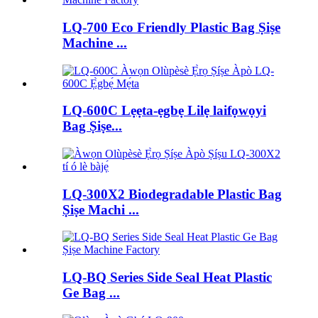
LQ-700 Eco Friendly Plastic Bag Ṣiṣe
Machine ...
LQ-600C Lẹẹta-ẹgbẹ Lilẹ laifọwọyi
Bag Ṣiṣe...
LQ-300X2 Biodegradable Plastic Bag
Ṣiṣe Machi ...
LQ-BQ Series Side Seal Heat Plastic
Ge Bag ...