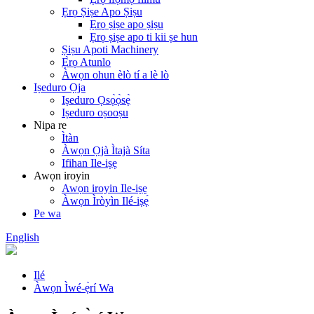
Ẹrọ Ṣiṣe Apo Ṣiṣu
Ẹrọ ṣiṣe apo ṣiṣu
Ẹrọ ṣiṣe apo ti kii ṣe hun
Ṣiṣu Apoti Machinery
Ẹ̀rọ Atunlo
Àwọn ohun èlò tí a lè lò
Iṣeduro Ọja
Iṣeduro Ọsọ̀ọ̀sẹ̀
Iṣeduro oṣooṣu
Nipa re
Ìtàn
Àwọn Ọjà Ìtajà Síta
Ifihan Ile-iṣẹ
Awọn iroyin
Awọn iroyin Ile-iṣẹ
Àwọn Ìròyìn Ilé-iṣẹ́
Pe wa
English
Ilé
Àwọn Ìwé-ẹ̀rí Wa