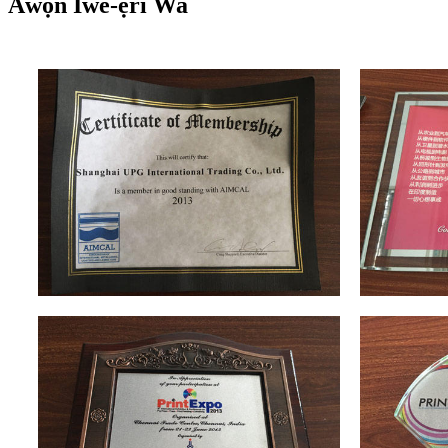
Àwọn Ìwé-ẹ̀rí Wa