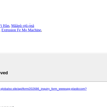
Fi Hàn
,
Máàpù ojú-ọ̀nà
,
Extrusion Fe Mọ Machine
,