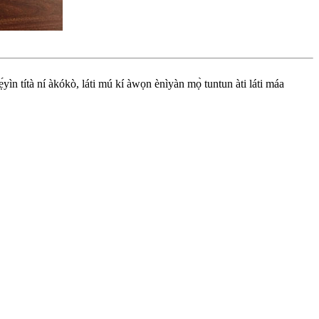
lẹ́yìn títà ní àkókò, láti mú kí àwọn ènìyàn mọ̀ tuntun àti láti máa