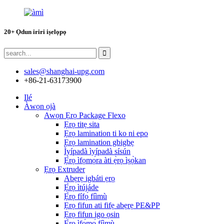
20+ Ọdun iriri iṣelọpọ
sales@shanghai-upg.com
+86-21-63173900
Ilé
Àwọn ọjà
Awọn Ẹrọ Package Flexo
Ẹrọ titẹ sita
Ẹrọ lamination ti ko ni epo
Ẹrọ lamination gbigbẹ
Ìyípadà ìyípadà sísún
Ẹ̀rọ ìfọmọ́ra àti ẹ̀rọ ìṣọ̀kan
Ẹrọ Extruder
Abẹrẹ igbáti ẹrọ
Ẹ̀rọ ìtújáde
Ẹ̀rọ fífọ́ fíìmù
Ẹrọ fifun ati fifẹ abẹrẹ PE&PP
Ẹrọ fifun igo ọsin
Ẹ̀rọ ìfọ́mọ́ fíìmù