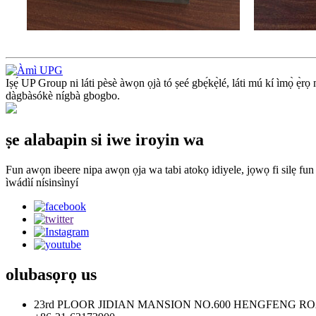
Iṣẹ́ UP Group ni láti pèsè àwọn ọjà tó ṣeé gbẹ́kẹ̀lé, láti mú kí ìmọ̀ ẹ̀rọ
dàgbàsókè nígbà gbogbo.
ṣe alabapin si iwe iroyin wa
Fun awọn ibeere nipa awọn ọja wa tabi atokọ idiyele, jọwọ fi silẹ fun
ìwádìí nísinsìnyí
olubasọrọ
us
23rd PLOOR JIDIAN MANSION NO.600 HENGFENG RO