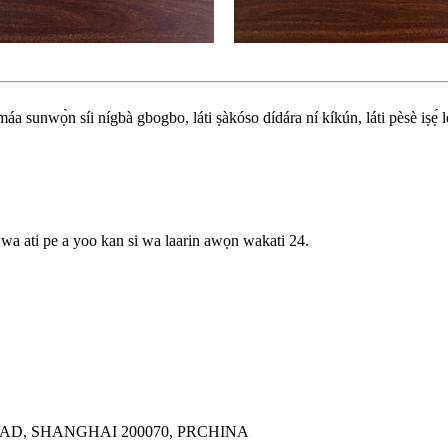
 máa sunwọ̀n síi nígbà gbogbo, láti ṣàkóso dídára ní kíkún, láti pèsè iṣẹ́ 
 wa ati pe a yoo kan si wa laarin awọn wakati 24.
AD, SHANGHAI 200070, PRCHINA