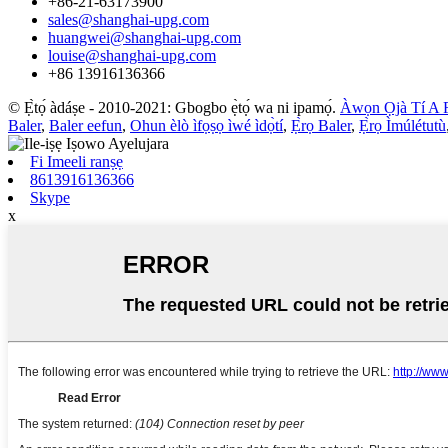
+86-21-63173900
sales@shanghai-upg.com
huangwei@shanghai-upg.com
louise@shanghai-upg.com
+86 13916136366
© Ẹ̀tọ́ àdáṣe - 2010-2021: Gbogbo ẹ̀tọ́ wa ni ipamọ́.
Àwọn Ọjà Tí A 
Baler
,
Baler eefun
,
Ohun èlò ìfọṣọ ìwé ìdọ̀tí
,
Ẹ̀rọ Baler
,
Ẹ̀rọ Ìmúlétutù
Fi Imeeli ranṣẹ
8613916136366
Skype
x